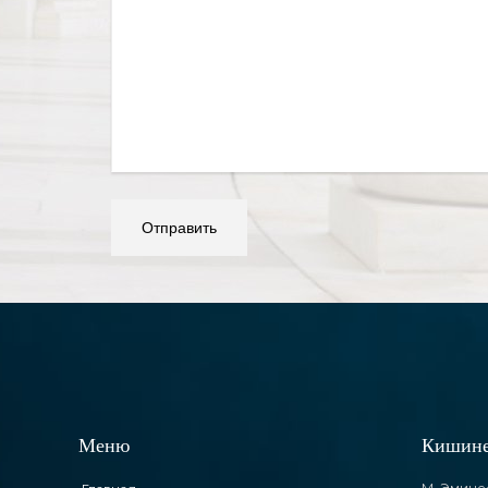
Меню
Кишине
M. Эмине