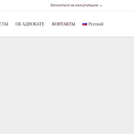
Записаться на консультацию →
Skip
ВЕТЫ
ОБ АДВОКАТЕ
КОНТАКТЫ
Русский
to
content