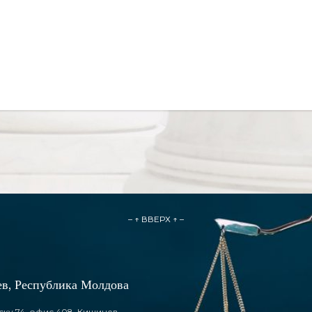
– ↑ ВВЕРХ ↑ –
в, Республика Молдова
ску 74, офис 408, Кишинев,