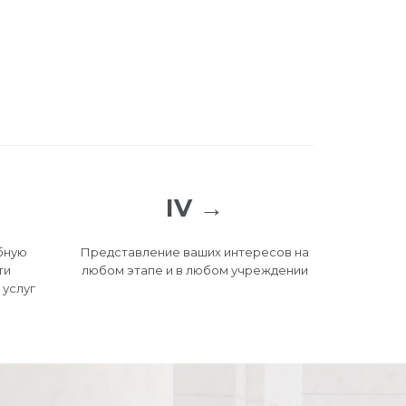
IV →
бную
Представление ваших интересов на
ти
любом этапе и в любом учреждении
услуг