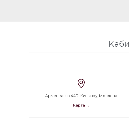
Kаби

Арменеаскэ 44/2, Кишинэу, Молдова
Карта →