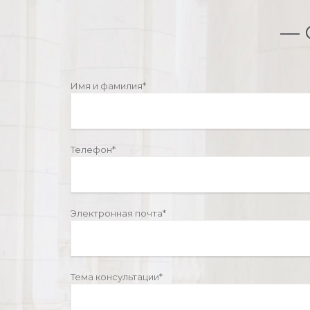
— 
Имя и фамилия*
Телефон*
Электронная почта*
Тема консультации*