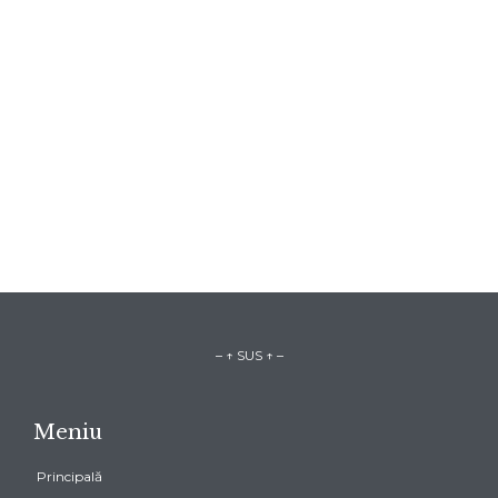
– ↑ SUS ↑ –
Meniu
Principală