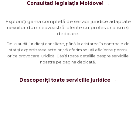
Consultați legislația Moldovei →
Explorați gama completă de servicii juridice adaptate
nevoilor dumneavoastră, oferite cu profesionalism și
dedicare.
De la audit juridic și consiliere, până la asistarea în controale de
stat și expertizarea actelor, vă oferim soluții eficiente pentru
orice provocare juridică. Găsiți toate detaliile despre serviciile
noastre pe pagina dedicată.
Descoperiți toate serviciile juridice →
Programare consultație