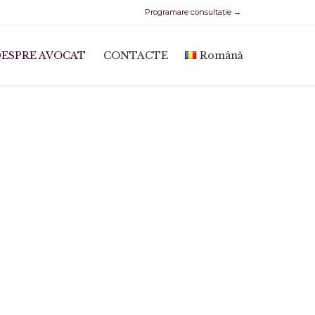
Programare consultație →
Skip
DESPRE AVOCAT
CONTACTE
Română
to
content