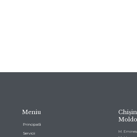
Meniu
Chișin
Moldo
Principală
M. Eminesc
Servicii