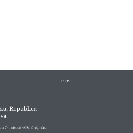
Publicaţiile mele →
Articole Juridice Moldov
– ↑ SUS ↑ –
ău, Republica
va
u 74, biroul 408, Chișinău,