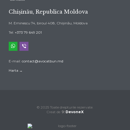
Chișinău, Republica Moldova
M. Eminescu 74, biroul 408, Chișinău, Moldova
Tel:
+373 79 649 201
whatsapp
viber
E-mail:
contact@avocatbun.md
Harta →
© 2025 Toate drepturile rezervate.
Creat de 🛠️
DevoneX