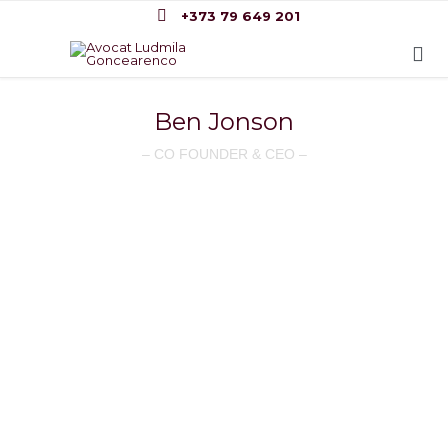

+373 79 649 201

Ben Jonson
– CO FOUNDER & CEO –