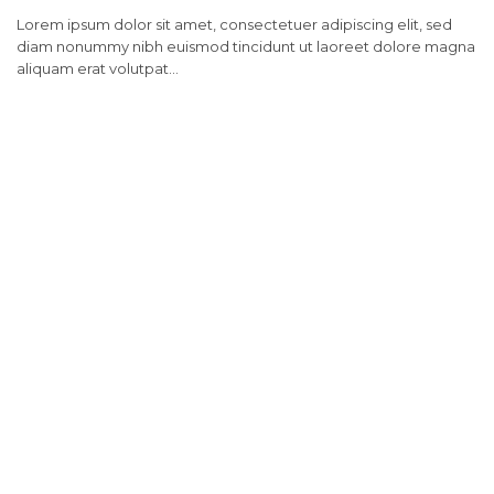
Lorem ipsum dolor sit amet, consectetuer adipiscing elit, sed
diam nonummy nibh euismod tincidunt ut laoreet dolore magna
aliquam erat volutpat…
CONTACT ME
Eroare:
Nu am găsit formularul de contact.
APPOINTMENT