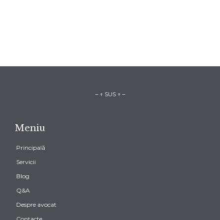
[booked-calendar]
– ↑ SUS ↑ –
Meniu
Principală
Servicii
Blog
Q&A
Despre avocat
Contacte