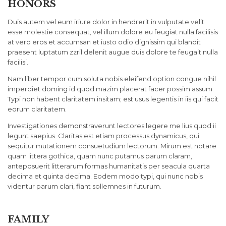
HONORS
Duis autem vel eum iriure dolor in hendrerit in vulputate velit
esse molestie consequat, vel illum dolore eu feugiat nulla facilisis
at vero eros et accumsan et iusto odio dignissim qui blandit
praesent luptatum zzril delenit augue duis dolore te feugait nulla
facilisi.
Nam liber tempor cum soluta nobis eleifend option congue nihil
imperdiet doming id quod mazim placerat facer possim assum.
Typi non habent claritatem insitam; est usus legentis in iis qui facit
eorum claritatem.
Investigationes demonstraverunt lectores legere me lius quod ii
legunt saepius. Claritas est etiam processus dynamicus, qui
sequitur mutationem consuetudium lectorum. Mirum est notare
quam littera gothica, quam nunc putamus parum claram,
anteposuerit litterarum formas humanitatis per seacula quarta
decima et quinta decima. Eodem modo typi, qui nunc nobis
videntur parum clari, fiant sollemnes in futurum.
FAMILY